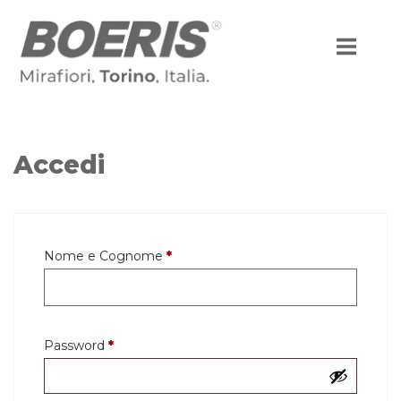
Passa
al
contenuto
Accedi
Richiesto
Nome e Cognome
*
Richiesto
Password
*