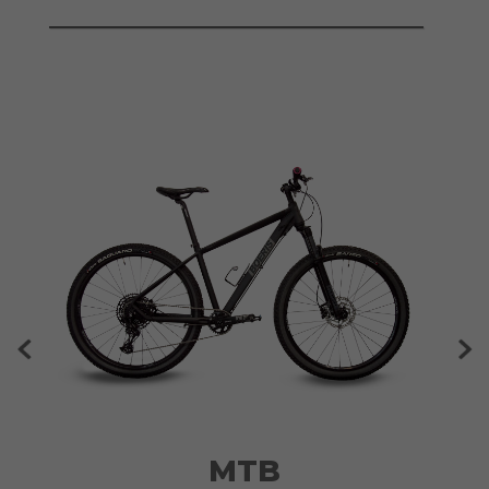
City Bike
MTB