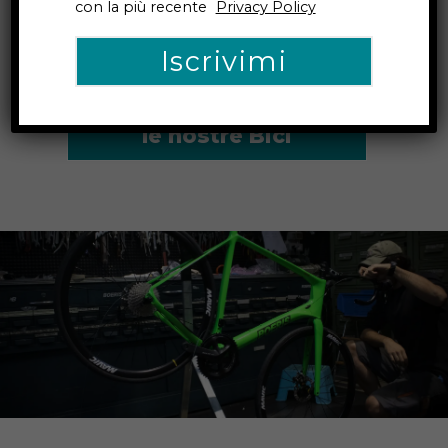
con la più recente
Privacy Policy
per te.
Scopri
le nostre Bici