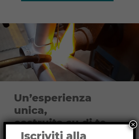
Un’esperienza
unica,
costruita su di te
×
Iscriviti alla