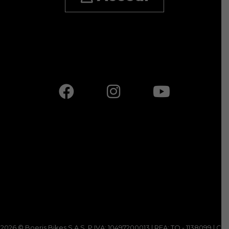
2026 © Boeris Bikes S.A.S. P.IVA: 10497200013 | REA: TO - 1138099 |
C