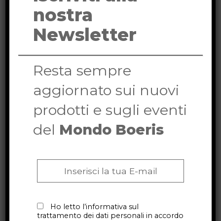
nostra
Newsletter
Le nostre
biciclette artigianali
sono progettate e realizzate
Resta sempre
partendo dalle tue
misure
antropometriche
, grazie al nostro
aggiornato sui nuovi
sistema di elaborazione
Metrika
prodotti e sugli eventi
Dynamic Measurements (MDM)
.
del
Mondo Boeris
Potrai anche scegliere come
personalizzare la verniciatura
del tuo telaio
e la
configurazione dei componenti
,
Ho letto l’informativa sul
per un allestimento fatto apposta
trattamento dei dati personali in accordo