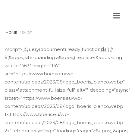
Passa
al
Home
contenuto
HOME
/ SHOP
<script> jQuery(document).ready(function($) { //
$(&apos;.site-branding a&apos;).replace(&apos;<img
width="463" height="147"
src="https://www.boeris.eu/wp-
content/uploads/2023/08/logo_boeris_bianco.webp"
class="attachment-full size-full" alt="" decoding="async"
srcset="https://www.boeris.eu/wp-
content/uploads/2023/08/logo_boeris_bianco.webp
1x,https://www.boeris.eu/wp-
content/uploads/2023/08/logo_boeris_bianco.webp
2x" fetchpriority="high" loading="eager">&apos;, &apos;