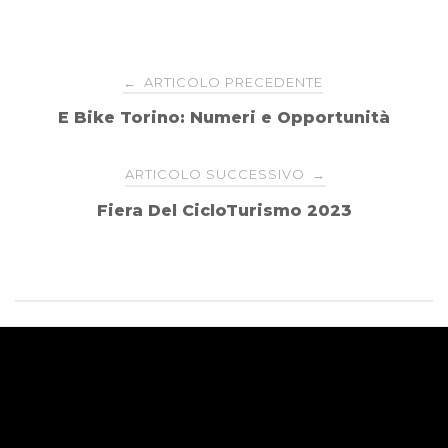
Navigazione
ARTICOLO PRECEDENTE
←
E Bike Torino: Numeri e Opportunità
articoli
ARTICOLO SUCCESSIVO
→
Fiera Del CicloTurismo 2023