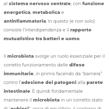
al
sistema nervoso centrale
, con
funzione
energetica
,
metabolica
e
antinfiammatoria
. In questo (e non solo)
consiste l’interdipendenza e il
rapporto
mutualistico tra batteri e uomo
.
Il
microbiota
svolge un ruolo essenziale per il
corretto funzionamento delle
difese
immunitarie
, in primis facendo da “barriera”
contro l’
adesione dei patogeni
alla
parete
intestinale
. È quindi fondamentale
mantenere il
microbiota
in un corretto stato
di “
eubiosi
”, ossia di equilibrio, il contrario di