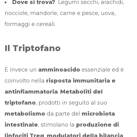
Dove si trova?
Legumi secchi, arachidi,
nocciole, mandorle, carne e pesce, uova,
formaggi e cereali.
Il Triptofano
È invece un
amminoacido
essenziale ed è
coinvolto nella
risposta immunitaria e
antinfiammatoria
.
Metaboliti del
triptofano
, prodotti in seguito al suo
metabolismo
da parte del
microbiota
intestinale
, stimolano la
produzione di
linfociti Treg
,
modulatori della bilancia