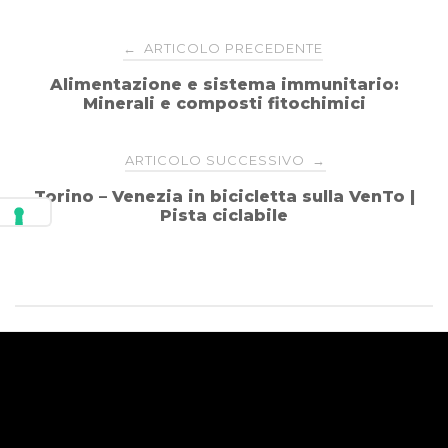
Navigazione
ARTICOLO PRECEDENTE
←
Alimentazione e sistema immunitario:
articoli
Minerali e composti fitochimici
ARTICOLO SUCCESSIVO
→
Torino – Venezia in bicicletta sulla VenTo |
Pista ciclabile