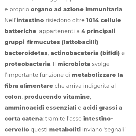
e proprio
organo ad azione immunitaria
.
Nell’
intestino
risiedono oltre
1014 cellule
batteriche
, appartenenti a
4 principali
gruppi
:
firmucutes (lattobacilli)
,
bacteroidetes
,
actinobaceteria (bifidi)
e
proteobacteria
. Il
microbiota
svolge
l’importante funzione di
metabolizzare la
fibra alimentare
che arriva indigerita al
colon
,
producendo vitamine
,
amminoacidi essenziali
e
acidi grassi a
corta catena
: tramite l’asse
intestino-
cervello
questi
metaboliti
inviano ‘segnali’