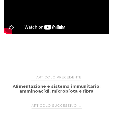
Navigazione
ARTICOLO PRECEDENTE
←
Alimentazione e sistema immunitario:
articoli
amminoacidi, microbiota e fibra
ARTICOLO SUCCESSIVO
→