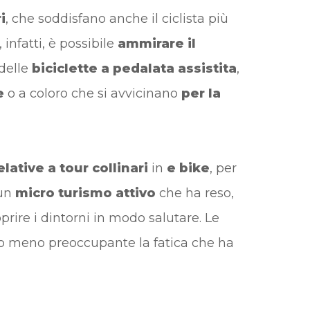
i
, che soddisfano anche il ciclista più
, infatti, è possibile
ammirare il
 delle
biciclette a pedalata assistita
,
e
o a coloro che si avvicinano
per la
lative a tour collinari
in
e bike
, per
 un
micro turismo attivo
che ha reso,
rire i dintorni in modo salutare. Le
o meno preoccupante la fatica che ha