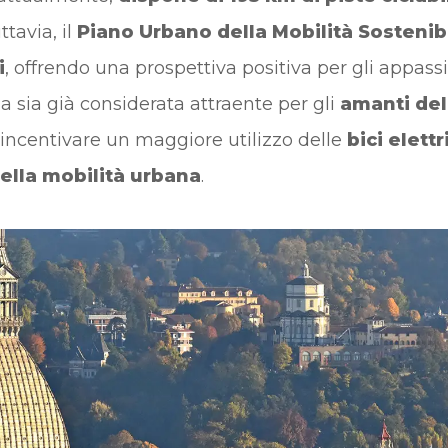
tavia, il
Piano Urbano della Mobilità Sostenib
i
, offrendo una prospettiva positiva per gli appass
a sia già considerata attraente per gli
amanti del
e incentivare un maggiore utilizzo delle
bici elett
 della mobilità urbana
.