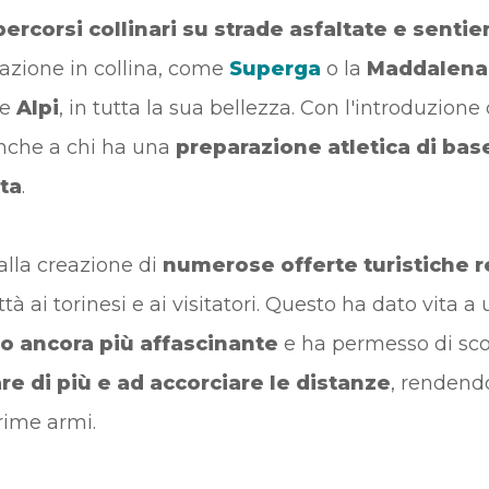
percorsi collinari su strade asfaltate e sentier
vazione in collina, come
Superga
o la
Maddalena
le
Alpi
, in tutta la sua bellezza. Con l'introduzione
che a chi ha una
preparazione atletica di bas
tta
.
lla creazione di
numerose offerte turistiche re
tà ai torinesi e ai visitatori. Questo ha dato vita a
no ancora più affascinante
e ha permesso di scop
re di più e ad accorciare le distanze
, rendend
rime armi.