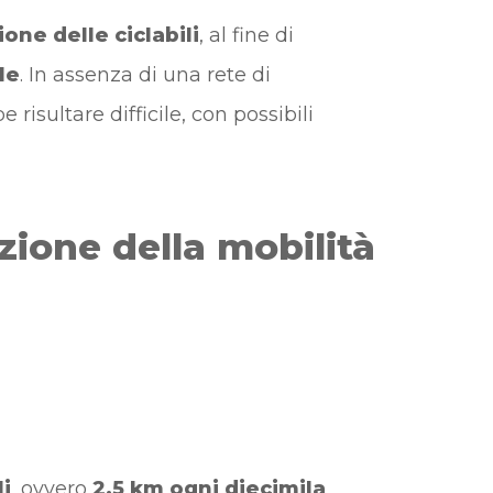
ione delle ciclabili
, al fine di
le
. In assenza di una rete di
risultare difficile, con possibili
zione della mobilità
li
, ovvero
2,5 km ogni diecimila