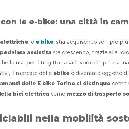
o con le e-bike: una città in c
 elettriche
, o
e bike
, stia acquisendo sempre più 
 pedalata assistita
sta crescendo, grazie alla lor
he la usa per il tragitto casa-lavoro all'appassion
ivi, il mercato delle
ebike
è diventato oggetto di 
 amanti delle E bike Torino si distingue
come un
ella bici elettrica
come
mezzo di trasporto so
ciclabili nella mobilità sos